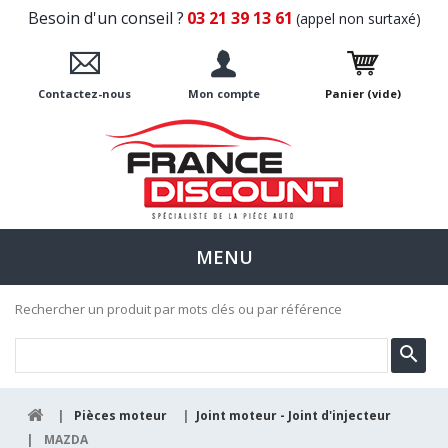
Besoin d'un conseil ?
03 21 39 13 61
(appel non surtaxé)
Contactez-nous
Mon compte
Panier
(vide)
MENU
Rechercher un produit par mots clés ou par référence
|
Pièces moteur
|
Joint moteur - Joint d'injecteur
|
MAZDA