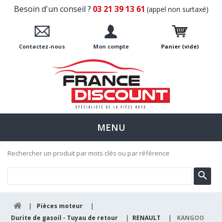
Besoin d'un conseil ?
03 21 39 13 61
(appel non surtaxé)
Contactez-nous
Mon compte
Panier
(vide)
MENU
Rechercher un produit par mots clés ou par référence
|
Pièces moteur
|
Durite de gasoil - Tuyau de retour
|
RENAULT
|
KANGOO