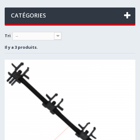
CATÉGORIES
Tri
--
Il y a 3 produits.