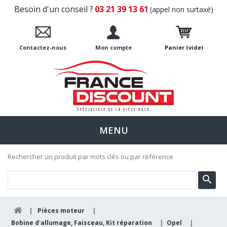
Besoin d'un conseil ?
03 21 39 13 61
(appel non surtaxé)
Contactez-nous
Mon compte
Panier
(vide)
MENU
Rechercher un produit par mots clés ou par référence
|
Pièces moteur
|
Bobine d'allumage, Faisceau, Kit réparation
|
Opel
|