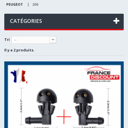
PEUGEOT
|
206
CATÉGORIES
Tri
--
Il y a 2 produits.