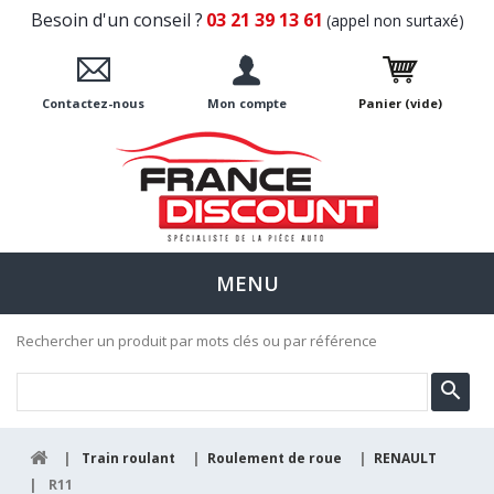
Besoin d'un conseil ?
03 21 39 13 61
(appel non surtaxé)
Contactez-nous
Mon compte
Panier
(vide)
MENU
Rechercher un produit par mots clés ou par référence
|
Train roulant
|
Roulement de roue
|
RENAULT
|
R11