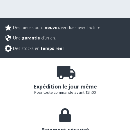
Des pièces auto
neuves
vendues avec facture.
Une
garantie
d’un an.
Des stocks en
temps réel
.
Expédition le jour même
Pour toute commande avant 15h00
Paiement sécurisé