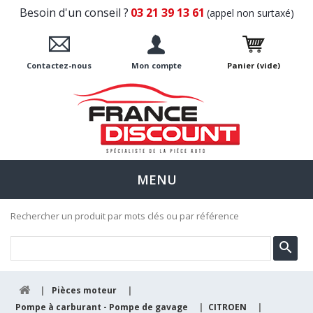
Besoin d'un conseil ?
03 21 39 13 61
(appel non surtaxé)
Contactez-nous
Mon compte
Panier
(vide)
MENU
Rechercher un produit par mots clés ou par référence
|
Pièces moteur
|
Pompe à carburant - Pompe de gavage
|
CITROEN
|