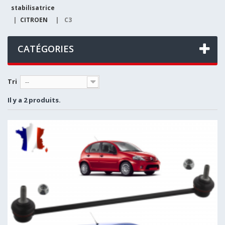
stabilisatrice
|
CITROEN
|
C3
CATÉGORIES
Tri
--
Il y a 2 produits.