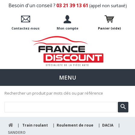
Besoin d'un conseil ?
03 21 39 13 61
(appel non surtaxé)
Contactez-nous
Mon compte
Panier
(vide)
MENU
Rechercher un produit par mots clés ou par référence
|
Train roulant
|
Roulement de roue
|
DACIA
|
SANDERO