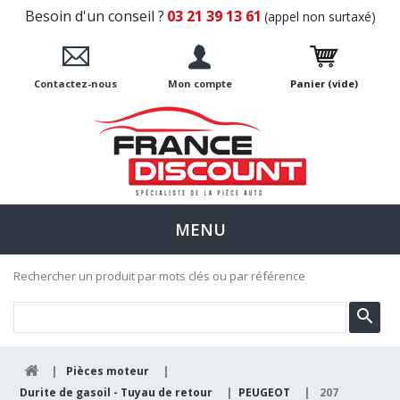
Besoin d'un conseil ?
03 21 39 13 61
(appel non surtaxé)
Contactez-nous
Mon compte
Panier
(vide)
MENU
Rechercher un produit par mots clés ou par référence
|
Pièces moteur
|
Durite de gasoil - Tuyau de retour
|
PEUGEOT
|
207