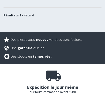
Résultats 1 - 4 sur 4.
Des pièces auto
neuves
vendues avec facture.
Une
garantie
d’un an.
Des stocks en
temps réel
.
Expédition le jour même
Pour toute commande avant 15h00