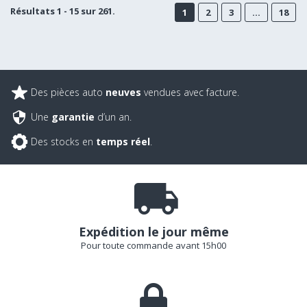
Résultats 1 - 15 sur 261.
1
2
3
...
18
Des pièces auto
neuves
vendues avec facture.
Une
garantie
d’un an.
Des stocks en
temps réel
.
Expédition le jour même
Pour toute commande avant 15h00