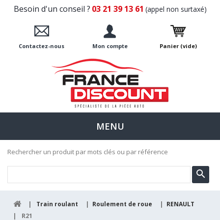
Besoin d'un conseil ?
03 21 39 13 61
(appel non surtaxé)
Contactez-nous
Mon compte
Panier
(vide)
MENU
Rechercher un produit par mots clés ou par référence
|
Train roulant
|
Roulement de roue
|
RENAULT
|
R21