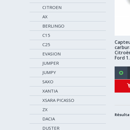
CITROEN
AX
BERLINGO
C15
Capteu
C25
carbur
Citroë
EVASION
Ford 1.
JUMPER
JUMPY
SAXO
XANTIA
XSARA PICASSO
ZX
Résultat
DACIA
DUSTER