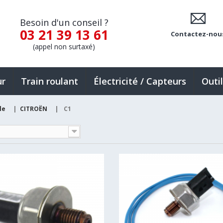
Besoin d'un conseil ?
03 21 39 13 61
Contactez-nou
(appel non surtaxé)
ur
Train roulant
Électricité / Capteurs
Outi
le
|
CITROËN
|
C1