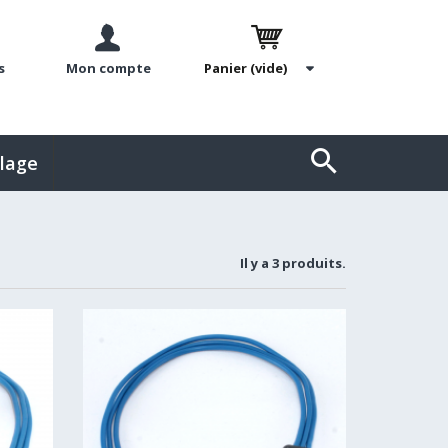
s
Mon compte
Panier
(vide)
llage
Il y a 3 produits.