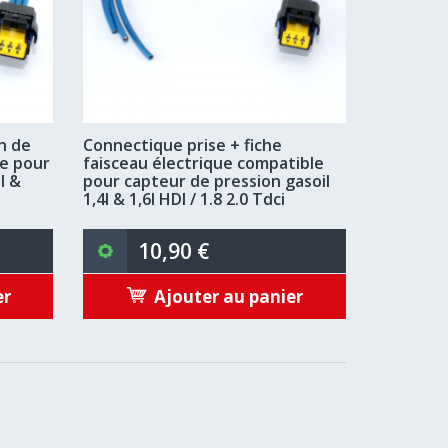
n de
Connectique prise + fiche
le pour
faisceau électrique compatible
I &
pour capteur de pression gasoil
1,4l & 1,6l HDI / 1.8 2.0 Tdci
10,90 €
er
Ajouter au panier