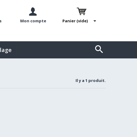
s
Mon compte
Panier
(vide)
llage
Il y a 1 produit.