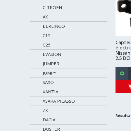
CITROEN
AX
BERLINGO
C15
Capteu
C25
électr
Nissan
EVASION
2.5 DCI
JUMPER
JUMPY
SAXO
XANTIA
XSARA PICASSO
ZX
Résultat
DACIA
DUSTER