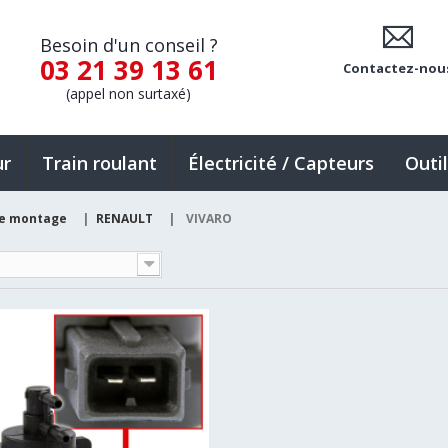
Besoin d'un conseil ?
03 21 39 13 61
Contactez-nou
(appel non surtaxé)
ur
Train roulant
Électricité / Capteurs
Outi
de montage
|
RENAULT
|
VIVARO