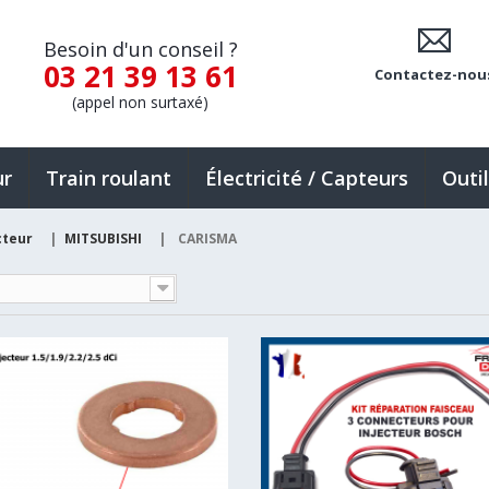
Besoin d'un conseil ?
03 21 39 13 61
Contactez-nou
(appel non surtaxé)
ur
Train roulant
Électricité / Capteurs
Outi
cteur
|
MITSUBISHI
|
CARISMA