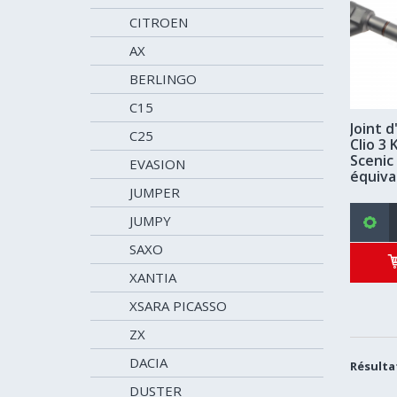
CITROEN
AX
BERLINGO
C15
Joint 
C25
Clio 3
Scenic 
EVASION
équiva
JUMPER
JUMPY
SAXO
XANTIA
XSARA PICASSO
ZX
DACIA
Résultat
DUSTER