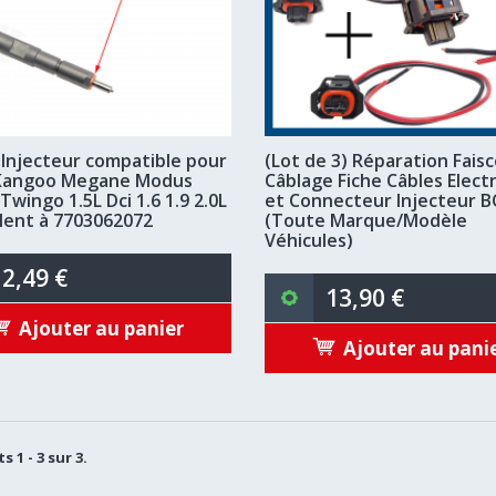
d'Injecteur compatible pour
(Lot de 3) Réparation Fais
 Kangoo Megane Modus
Câblage Fiche Câbles Elect
Twingo 1.5L Dci 1.6 1.9 2.0L
et Connecteur Injecteur 
lent à 7703062072
(Toute Marque/Modèle
Véhicules)
2,49 €
13,90 €
Ajouter au panier
Ajouter au pani
s 1 - 3 sur 3.