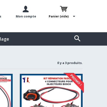
s
Mon compte
Panier
(vide)
llage
Il y a 3 produits.
PROMO !