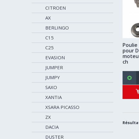
CITROEN
AX
BERLINGO
C15
Poulie
C25
pour D
moteur 
EVASION
ch
JUMPER
JUMPY
SAXO
XANTIA
XSARA PICASSO
ZX
Résultat
DACIA
DUSTER