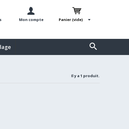
s
Mon compte
Panier
(vide)
llage
Il y a 1 produit.