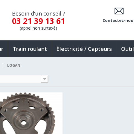
Besoin d'un conseil ?
03 21 39 13 61
Contactez-nou
(appel non surtaxé)
ur
Train roulant
Électricité / Capteurs
Outi
|
LOGAN