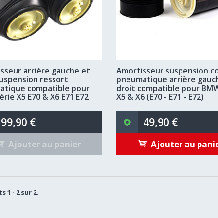
sseur arrière gauche et
Amortisseur suspension c
suspension ressort
pneumatique arrière gauc
tique compatible pour
droit compatible pour BMW
rie X5 E70 & X6 E71 E72
X5 & X6 (E70 - E71 - E72)
99,90 €
49,90 €
Ajouter au panier
Ajouter au pani
s 1 - 2 sur 2.