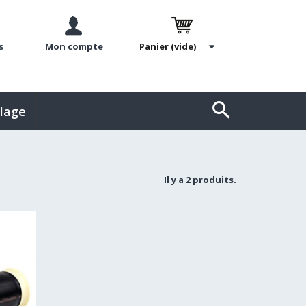
s
Mon compte
Panier
(vide)
llage
Il y a 2 produits.