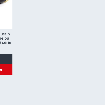
oussin
he ou
 série
er