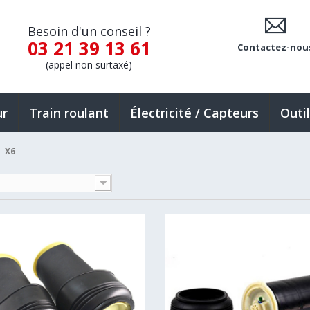
Besoin d'un conseil ?
03 21 39 13 61
Contactez-nou
(appel non surtaxé)
ur
Train roulant
Électricité / Capteurs
Outi
X6