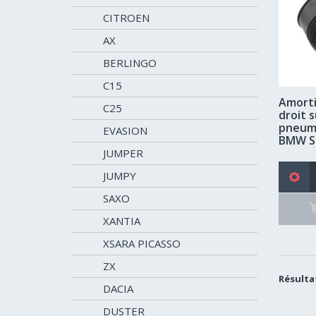
CITROEN
AX
BERLINGO
C15
Amorti
C25
droit 
pneuma
EVASION
BMW Sé
JUMPER
JUMPY
SAXO
XANTIA
XSARA PICASSO
ZX
Résultat
DACIA
DUSTER