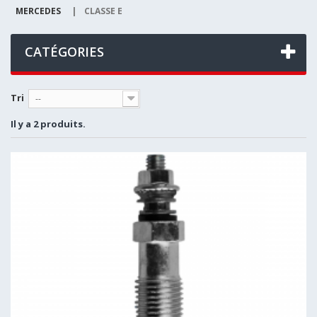
MERCEDES
|
CLASSE E
CATÉGORIES
Tri
--
Il y a 2 produits.