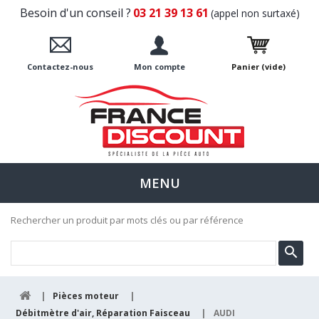
Besoin d'un conseil ?
03 21 39 13 61
(appel non surtaxé)
Contactez-nous
Mon compte
Panier
(vide)
MENU
Rechercher un produit par mots clés ou par référence
|
Pièces moteur
|
Débitmètre d'air, Réparation Faisceau
|
AUDI