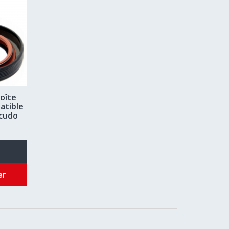
boîte
atible
Scudo
er