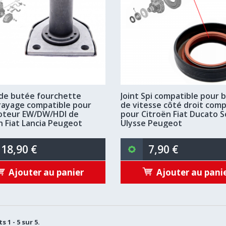
de butée fourchette
Joint Spi compatible pour 
ayage compatible pour
de vitesse côté droit comp
oteur EW/DW/HDI de
pour Citroën Fiat Ducato 
n Fiat Lancia Peugeot
Ulysse Peugeot
18,90 €
7,90 €
Ajouter au panier
Ajouter au pani
s 1 - 5 sur 5.