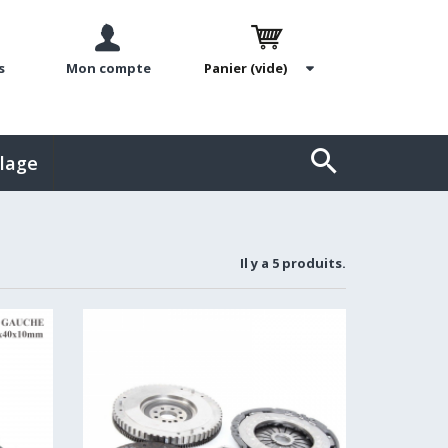
s
Mon compte
Panier
(vide)
llage
Il y a 5 produits.