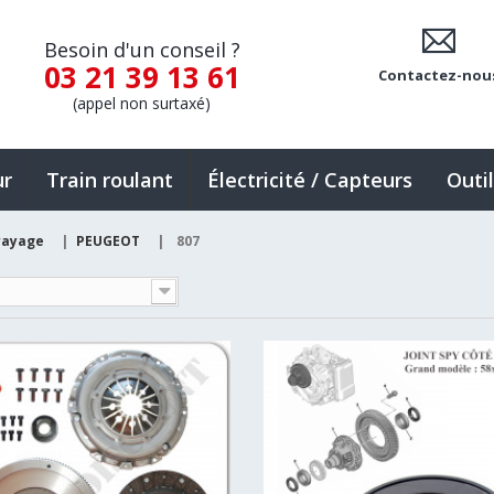
Besoin d'un conseil ?
03 21 39 13 61
Contactez-nou
(appel non surtaxé)
ur
Train roulant
Électricité / Capteurs
Outi
rayage
|
PEUGEOT
|
807