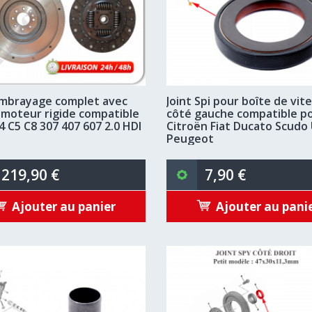
embrayage complet avec
Joint Spi pour boîte de vit
 moteur rigide compatible
côté gauche compatible p
4 C5 C8 307 407 607 2.0 HDI
Citroën Fiat Ducato Scudo 
Peugeot
219,90 €
7,90 €
Ajouter au panier
Ajouter au pani