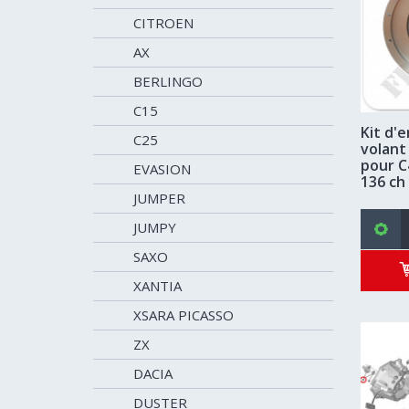
CITROEN
AX
BERLINGO
C15
Kit d'
C25
volant
pour C
EVASION
136 ch
JUMPER
JUMPY
SAXO
XANTIA
XSARA PICASSO
ZX
DACIA
DUSTER