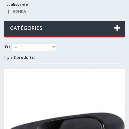
coulissante
|
HONDA
CATÉGORIES
Tri
--
Il y a 3 produits.