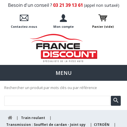
Besoin d'un conseil ?
03 21 39 13 61
(appel non surtaxé)
Contactez-nous
Mon compte
Panier
(vide)
MENU
Rechercher un produit par mots clés ou par référence
|
Train roulant
|
Transmission : Soufflet de cardan - Joint spy
|
CITROËN
|