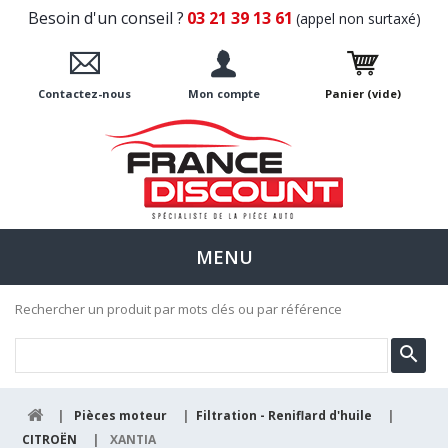
Besoin d'un conseil ?
03 21 39 13 61
(appel non surtaxé)
Contactez-nous
Mon compte
Panier
(vide)
MENU
Rechercher un produit par mots clés ou par référence
|
Pièces moteur
|
Filtration - Reniflard d'huile
|
CITROËN
|
XANTIA