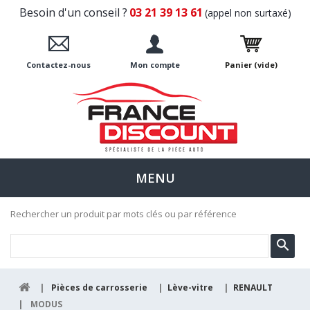
Besoin d'un conseil ?
03 21 39 13 61
(appel non surtaxé)
Contactez-nous
Mon compte
Panier
(vide)
MENU
Rechercher un produit par mots clés ou par référence
|
Pièces de carrosserie
|
Lève-vitre
|
RENAULT
|
MODUS