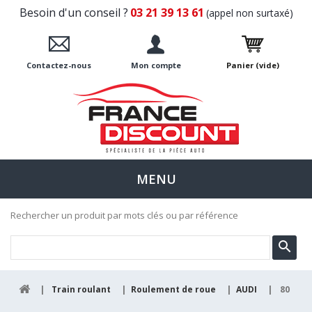
Besoin d'un conseil ?
03 21 39 13 61
(appel non surtaxé)
Contactez-nous
Mon compte
Panier
(vide)
MENU
Rechercher un produit par mots clés ou par référence
|
Train roulant
|
Roulement de roue
|
AUDI
|
80