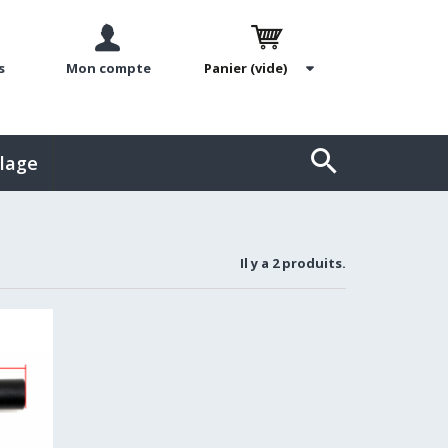
s
Mon compte
Panier
(vide)
llage
Il y a 2 produits.