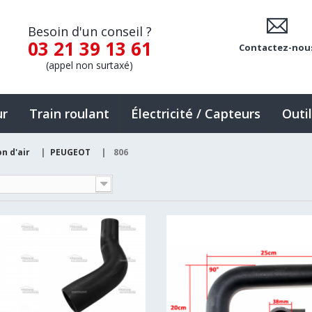
Besoin d'un conseil ?
03 21 39 13 61
Contactez-nou
(appel non surtaxé)
ur
Train roulant
Électricité / Capteurs
Outi
n d'air
|
PEUGEOT
|
806