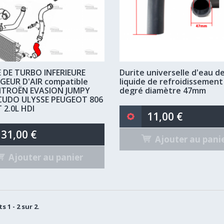
 DE TURBO INFERIEURE
Durite universelle d'eau d
EUR D'AIR compatible
liquide de refroidissement
CITROËN EVASION JUMPY
degré diamètre 47mm
SCUDO ULYSSE PEUGEOT 806
 2.0L HDI
11,00 €
31,00 €
Ajouter au pani
Ajouter au panier
s 1 - 2 sur 2.