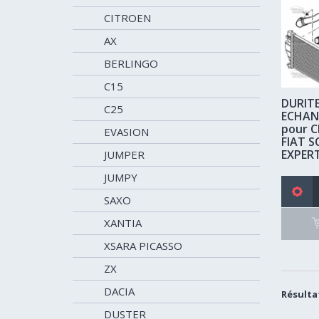
CITROEN
AX
BERLINGO
C15
DURITE
C25
ECHANG
pour 
EVASION
FIAT 
EXPERT
JUMPER
JUMPY
SAXO
XANTIA
XSARA PICASSO
ZX
DACIA
Résultat
DUSTER