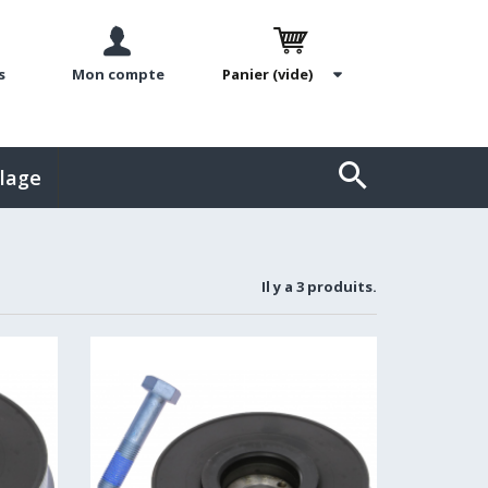
s
Mon compte
Panier
(vide)
llage
Il y a 3 produits.