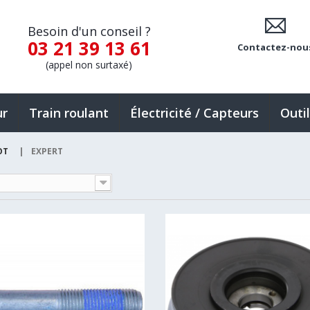
Besoin d'un conseil ?
03 21 39 13 61
Contactez-nou
(appel non surtaxé)
ur
Train roulant
Électricité / Capteurs
Outi
OT
|
EXPERT