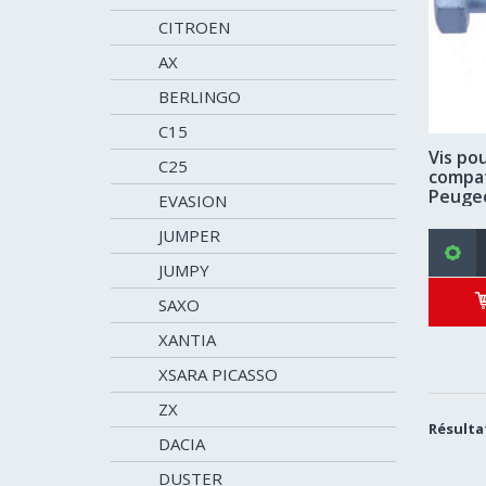
CITROEN
AX
BERLINGO
C15
Vis pou
C25
compat
Peuge
EVASION
JUMPER
JUMPY
SAXO
XANTIA
XSARA PICASSO
ZX
Résultat
DACIA
DUSTER