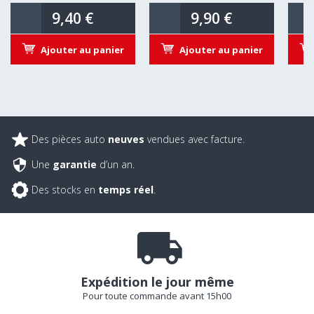
9,40 €
9,90 €
Ajouter au panier
Ajouter au panier
Des pièces auto
neuves
vendues avec facture.
Une
garantie
d’un an.
Des stocks en
temps réel
.
Expédition le jour même
Pour toute commande avant 15h00