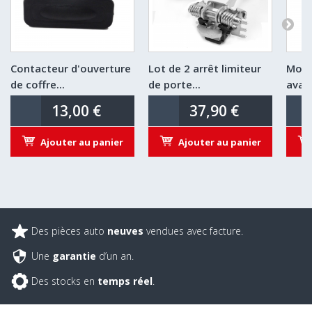
Contacteur d'ouverture
Lot de 2 arrêt limiteur
Mote
de coffre...
de porte...
avant
13,00 €
37,90 €
Ajouter au panier
Ajouter au panier
Des pièces auto
neuves
vendues avec facture.
Une
garantie
d’un an.
Des stocks en
temps réel
.